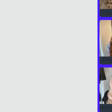
#
1126
#
1109
#
1106