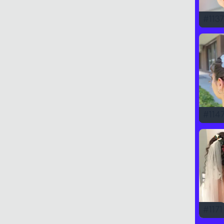
#
1137
#
114
#
1171