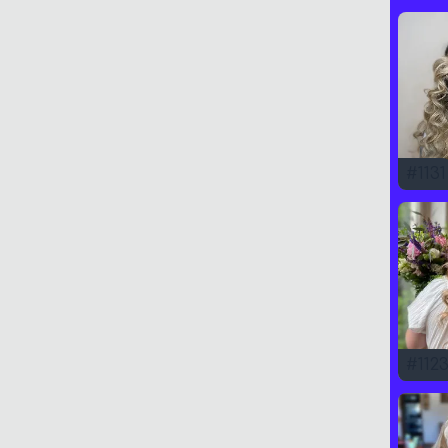
#
1131
#
112