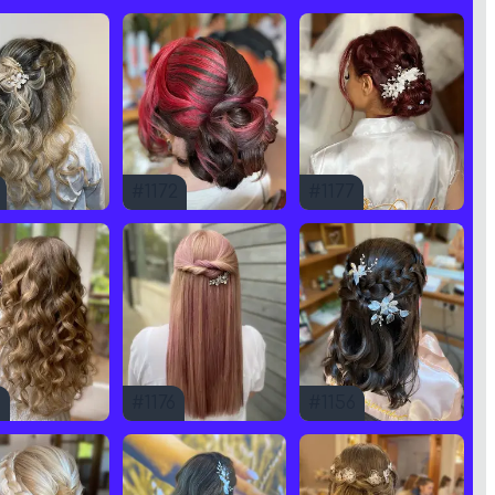
#
1172
#
1177
3
#
1176
#
1156