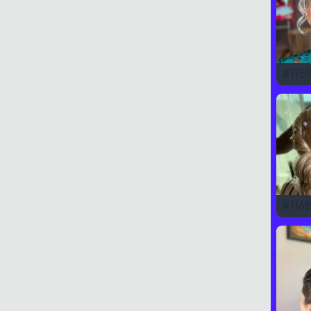
#
115
#
1168