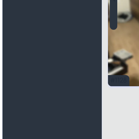
#
1128