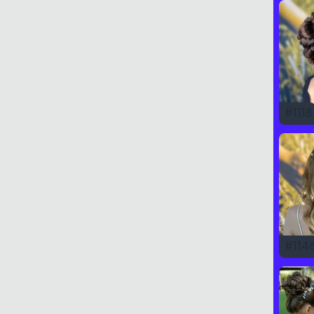
#
1118
#
114