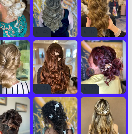
9
#
1145
#
1117
#
1174
#
1133