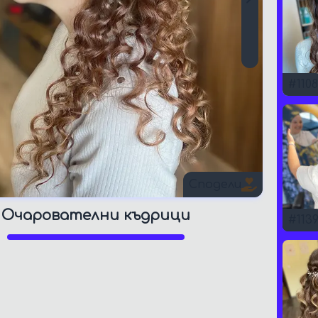
#
1108
Сподели
Очарователни къдрици
#
113