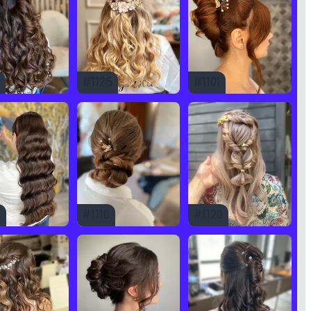
#
1125
#
1101
9
#
1110
#
1120