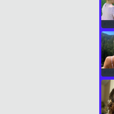
#
115
#
116