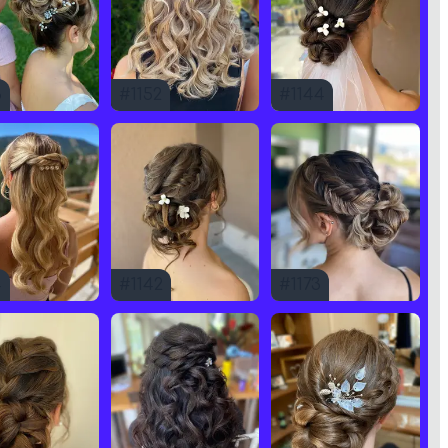
3
#
1152
#
1144
4
#
1142
#
1173