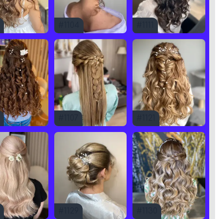
#
1104
#
1111
#
1107
#
1121
#
1129
#
1130