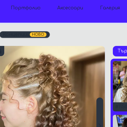
Портфолио
Аксесоари
Галерия
Концепции
НОВО
#
115