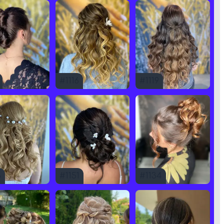
#
1116
#
1119
6
#
1151
#
1134