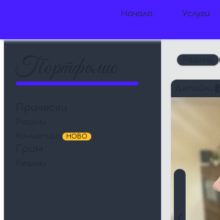
Начало
Услуги
Начало
Колекции
Портфолио
Реални
Категории
Детайли
Прически
Реални
Концепции
НОВО
Грим
Реални