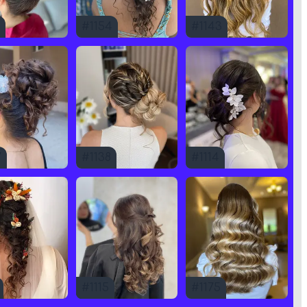
#
1154
#
1143
7
#
1138
#
1114
#
1115
#
1175