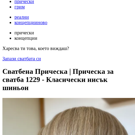
прически
грим
реални
концепции
ново
прически
концепции
Харесва ти това, което виждаш?
Запази сватбата си
Сватбена Прическа | Прическа за
сватба 1229 - Класически нисък
шиньон