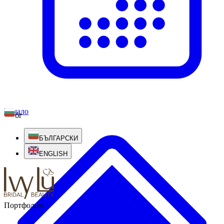
Начало
бг
БЪЛГАРСКИ
ENGLISH
Портфолио