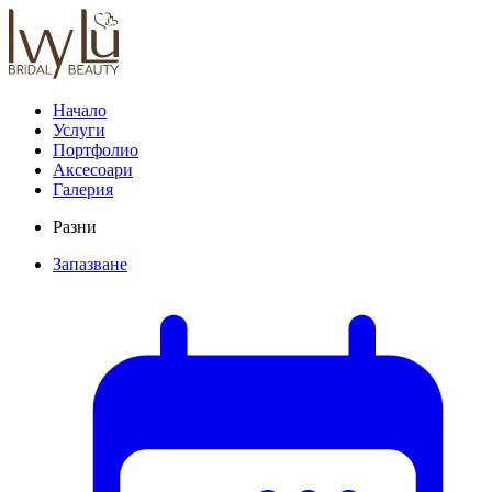
Начало
Услуги
Портфолио
Аксесоари
Галерия
Разни
Запазване