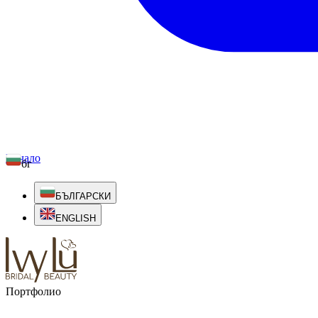
Начало
бг
БЪЛГАРСКИ
ENGLISH
Портфолио