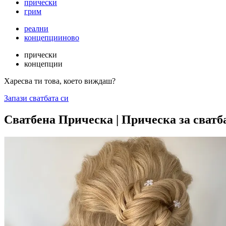
прически
грим
реални
концепции
ново
прически
концепции
Харесва ти това, което виждаш?
Запази сватбата си
Сватбена Прическа | Прическа за сватб